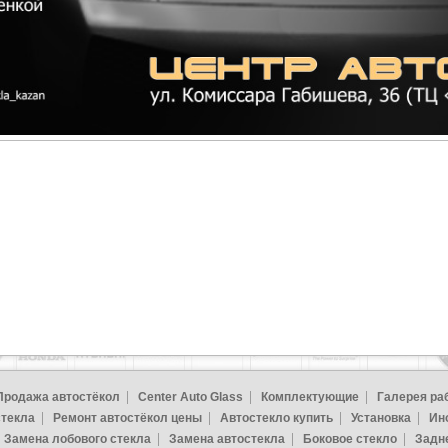
Продажа автостёкол
Center Auto Glass
Комплектующие
Галерея ра
стекла
Ремонт автостёкол цены
Автостекло купить
Установка
Ин
Замена лобового стекла
Замена автостекла
Боковое стекло
Задн