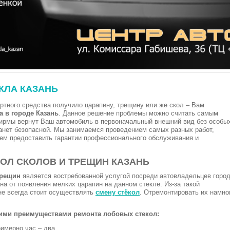
КЛА КАЗАНЬ
ртного средства получило царапину, трещину или же скол – Вам
а в городе Казань
. Данное решение проблемы можно считать самым
рмы вернут Ваш автомобиль в первоначальный внешний вид без особы
танет безопасной. Мы занимаемся проведением самых разных работ,
ем предоставить гарантии профессионального обслуживания и
ОЛ СКОЛОВ И ТРЕЩИН КАЗАНЬ
трещин
является востребованной услугой посреди автовладельцев горо
а от появления мелких царапин на данном стекле. Из-за такой
 не всегда стоит осуществлять
смену стёкол
. Отремонтировать их намно
ими преимуществами ремонта лобовых стекол:
имерно час – два.