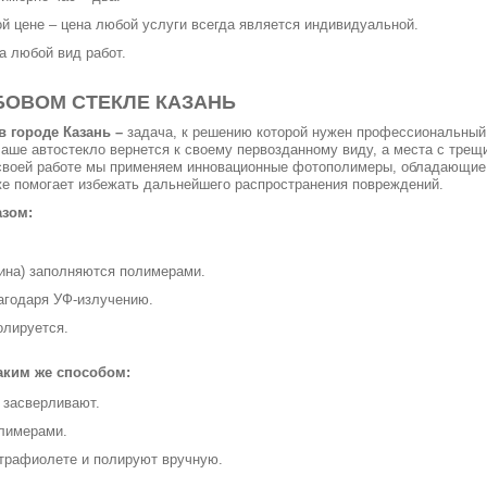
й цене – цена любой услуги всегда является индивидуальной.
а любой вид работ.
БОВОМ СТЕКЛЕ КАЗАНЬ
в городе Казань –
задача, к решению которой нужен профессиональный
Ваше автостекло вернется к своему первозданному виду, а места с тре
в своей работе мы применяем инновационные фотополимеры, обладающ
кже помогает избежать дальнейшего распространения повреждений.
зом:
ина) заполняются полимерами.
агодаря УФ-излучению.
олируется.
аким же способом:
 засверливают.
лимерами.
ьтрафиолете и полируют вручную.