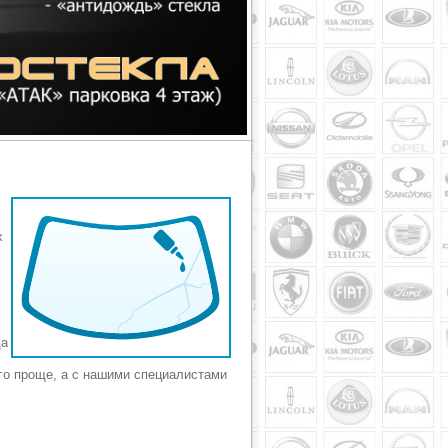
х
да
го проще, а с нашими специалистами