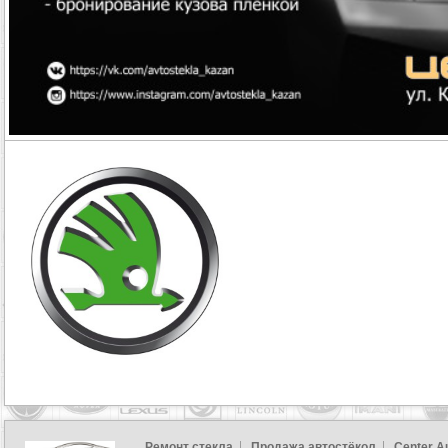
Ремонт стекла
Продажа автостёкол
Center A